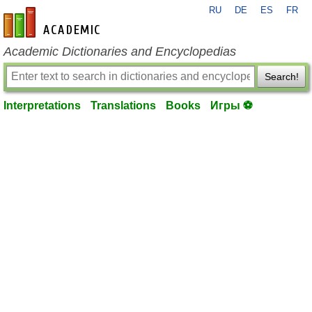
RU
DE
ES
FR
en-academic.com
Academic Dictionaries and Encyclopedias
Search!
Interpretations
Translations
Books
Игры ⚽