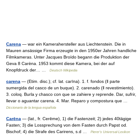
Carena
— war ein Kamerahersteller aus Liechtenstein. Die in
Mauren ansässige Firma erzeugte in den 1950er Jahren handliche
Filmkameras. Unter Jacques Broïdo begann die Produktion der
Geva 8 Carèna. 1953 kommt diese Kamera, bei der auf
Knopfdruck der… …
Deutsch Wikipedia
carena
— (Etim. disc.); cf. lat. carīna). 1. f. fondos (ǁ parte
sumergida del casco de un buque). 2. carenado (ǁ revestimiento).
3. coloq. Burla y chasco con que se zahiere y reprende. Dar, sufrir,
llevar o aguantar carena. 4. Mar. Reparo y compostura que …
Diccionario de la lengua española
Carēna
— (lat., fr. Cerēme), 1) die Fastenzeit; 2) jedes 40tägige
Fasten; 3) die Lossprechung von dem Fasten durch Papst od.
Bischof; 4) die Strafe des Carirens, s.d …
Pierer's Universal-Lexikon