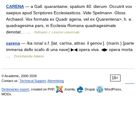
CARENA
— a Gall. quarantaine, spatium 40. dierum. Occutrit vox
saepius apud Scriptores Ecclesiasticos. Vide Spelmann. Gloss.
Archaeol. Vox formata ex Quadr agena, vel ex Quarentena>, h. e.
quadragesima pars, in Ecclesia Romana quadragesimale
denotat… …
Hofmann J. Lexicon universale
carena
— /ka rɛna/ s.f. [lat. carīna, attrav. il genov.]. (marin.) [parte
immersa dello scafo di una nave] ▶◀ opera viva. ◀▶ opera morta
…
Enciclopedia Italiana
© Academic, 2000-2026
18+
Contact us:
Technical Support
,
Advertising
Dictionaries export
, created on PHP,
Joomla,
Drupal,
WordPress,
MODx.