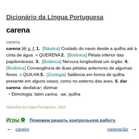
Dicionário da Língua Portuguesa
carena
carena
carena
|ê|
s.
f.
1.
[Náutica]
Costado do navio desde a quilha até à
cinta de água. = QUERENA
2.
[Botânica]
Pétala inferior das
papilionáceas.
3.
[Botânica]
Nervura longitudinal um órgão.
4.
[Botânica]
Convergência de duas pétalas anteriores de algumas
flores. = QUILHA
5.
[Zoologia]
Saliência em forma de quilha
presente em alguns ossos, como no esterno das aves.
6.
dar
carena
: desfalcar; dizimar.
‣ Etimologia: latim
carina, -ae
, quilha
Dicionário da Língua Portuguesa
.
2012
.
Игры ⚽
Поможем решить контрольную работу
careiro
carenação