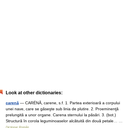
Look at other dictionaries:
carenă
— CARÉNĂ, carene, s.f. 1. Partea exterioară a corpului
unei nave, care se găseşte sub linia de plutire. 2. Proeminenţă
prelungită a unor organe. Carena sternului la păsări. 3. (bot.)
Structură în corola leguminoaselor alcătuită din două petale… …
Dicționar Român