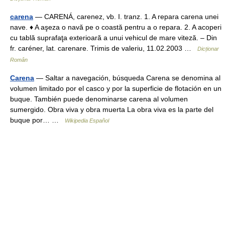
carena
— CARENÁ, carenez, vb. I. tranz. 1. A repara carena unei
nave. ♦ A aşeza o navă pe o coastă pentru a o repara. 2. A acoperi
cu tablă suprafaţa exterioară a unui vehicul de mare viteză. – Din
fr. caréner, lat. carenare. Trimis de valeriu, 11.02.2003 …
Dicționar
Român
Carena
— Saltar a navegación, búsqueda Carena se denomina al
volumen limitado por el casco y por la superficie de flotación en un
buque. También puede denominarse carena al volumen
sumergido. Obra viva y obra muerta La obra viva es la parte del
buque por… …
Wikipedia Español