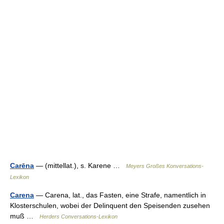
Carēna
— (mittellat.), s. Karene …
Meyers Großes Konversations-
Lexikon
Carena
— Carena, lat., das Fasten, eine Strafe, namentlich in
Klosterschulen, wobei der Delinquent den Speisenden zusehen
muß …
Herders Conversations-Lexikon